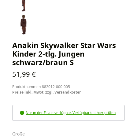
Anakin Skywalker Star Wars
Kinder 2-tlg. Jungen
schwarz/braun S
Regulärer Preis:
51,99 €
Produktnummer: 882012-000-005
Preise inkl. MwSt. zzgl. Versandkosten
Nur in der Filiale verfügbar. Verfügbarkeit hier prüfen
auswählen
Größe