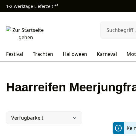
1-2 Werktage Lieferzeit *¹
m Hauptinhalt springen
Zur Suche springen
Zur Hauptnavigation springen
Festival
Trachten
Halloween
Karneval
Mot
Haarreifen Meerjungfr
Verfügbarkeit
Kei