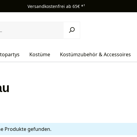
Versandkostenfrei ab 65€ *¹
topartys
Kostüme
Kostümzubehör & Accessoires
au
ne Produkte gefunden.