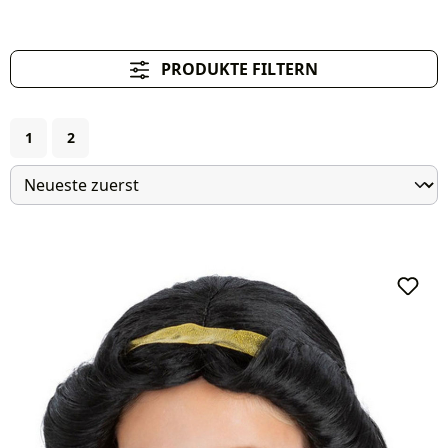
PRODUKTE FILTERN
Seite
Seite
1
2