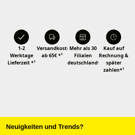
1-2
Versandkostenfrei
Mehr als 30
Kauf auf
Werktage
ab 65€ *¹
Filialen
Rechnung &
Lieferzeit *¹
deutschlandweit
später
zahlen*¹
Neuigkeiten und Trends?