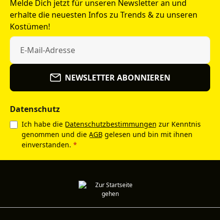
Melde Dich jetzt für unseren Newsletter an und
erhalte die neuesten Infos zu Trends & zu unseren
Kostümen!
NEWSLETTER ABONNIEREN
Datenschutz
Ich habe die
Datenschutzbestimmungen
zur Kenntnis
genommen und die
AGB
gelesen und bin mit ihnen
einverstanden.
*