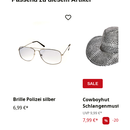
SALE
Brille Polizei silber
Cowboyhut
Schlangenmuster si
6,99 €*
UVP
9,99 €*
7,99 €*
-20.02%
%