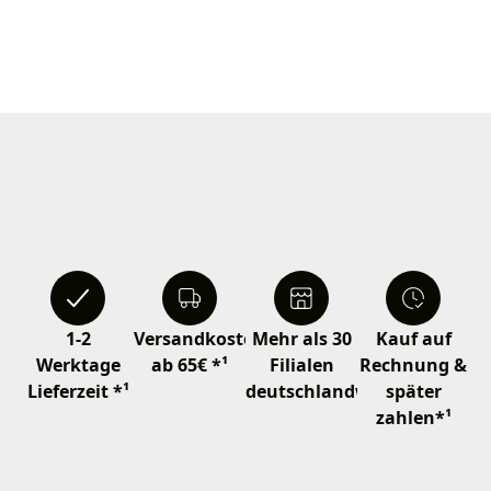
1-2
Versandkostenfrei
Mehr als 30
Kauf auf
Werktage
ab 65€ *¹
Filialen
Rechnung &
Lieferzeit *¹
deutschlandweit
später
zahlen*¹