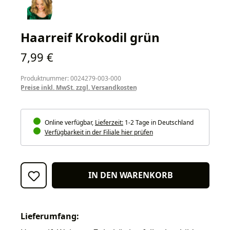
Haarreif Krokodil grün
Regulärer Preis:
7,99 €
Produktnummer: 0024279-003-000
Preise inkl. MwSt. zzgl. Versandkosten
Online verfügbar,
Lieferzeit:
1-2 Tage in Deutschland
Verfügbarkeit in der Filiale hier prüfen
IN DEN WARENKORB
Lieferumfang: