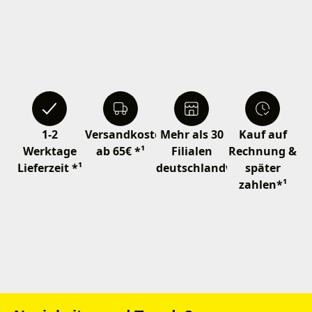
1-2
Versandkostenfrei
Mehr als 30
Kauf auf
Werktage
ab 65€ *¹
Filialen
Rechnung &
Lieferzeit *¹
deutschlandweit
später
zahlen*¹