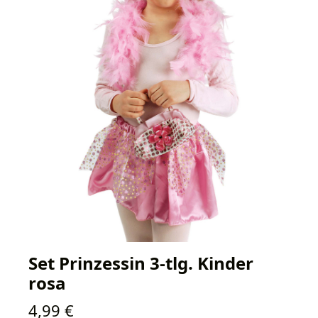
Set Prinzessin 3-tlg. Kinder
rosa
Regulärer Preis:
4,99 €