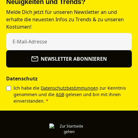
Neuigkeiten und Trends?
Melde Dich jetzt für unseren Newsletter an und
erhalte die neuesten Infos zu Trends & zu unseren
Kostümen!
NEWSLETTER ABONNIEREN
Datenschutz
Ich habe die
Datenschutzbestimmungen
zur Kenntnis
genommen und die
AGB
gelesen und bin mit ihnen
einverstanden.
*