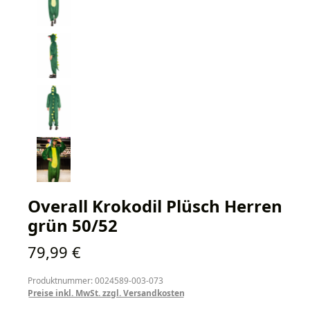
Overall Krokodil Plüsch Herren
grün 50/52
Regulärer Preis:
79,99 €
Produktnummer: 0024589-003-073
Preise inkl. MwSt. zzgl. Versandkosten