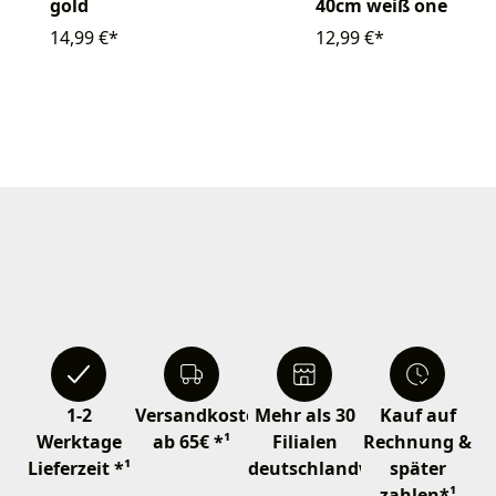
gold
40cm weiß one size
14,99 €*
12,99 €*
1-2
Versandkostenfrei
Mehr als 30
Kauf auf
Werktage
ab 65€ *¹
Filialen
Rechnung &
Lieferzeit *¹
deutschlandweit
später
zahlen*¹