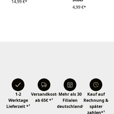
14,99 €*
4,99 €*
1-2
Versandkostenfrei
Mehr als 30
Kauf auf
Werktage
ab 65€ *¹
Filialen
Rechnung &
Lieferzeit *¹
deutschlandweit
später
zahlen*¹