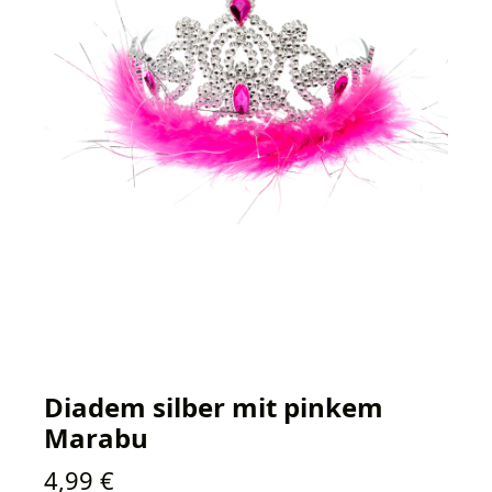
Diadem silber mit pinkem
Marabu
Regulärer Preis:
4,99 €