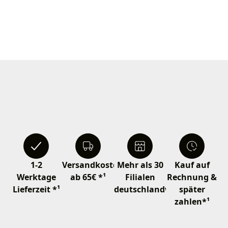
1-2
Versandkostenfrei
Mehr als 30
Kauf auf
Werktage
ab 65€ *¹
Filialen
Rechnung &
Lieferzeit *¹
deutschlandweit
später
zahlen*¹