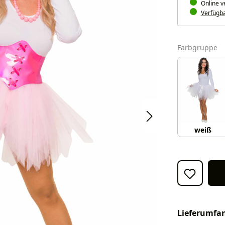
Online v
Verfügbar
a
Farbgruppe
weiß
Lieferumfa