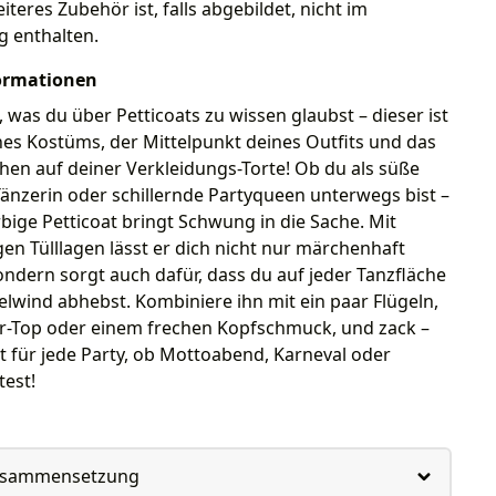
iteres Zubehör ist, falls abgebildet, nicht im
g enthalten.
ormationen
s, was du über Petticoats zu wissen glaubst – dieser ist
nes Kostüms, der Mittelpunkt deines Outfits und das
en auf deiner Verkleidungs-Torte! Ob du als süße
Tänzerin oder schillernde Partyqueen unterwegs bist –
rbige Petticoat bringt Schwung in die Sache. Mit
igen Tülllagen lässt er dich nicht nur märchenhaft
ndern sorgt auch dafür, dass du auf jeder Tanzfläche
elwind abhebst. Kombiniere ihn mit ein paar Flügeln,
er-Top oder einem frechen Kopfschmuck, und zack –
it für jede Party, ob Mottoabend, Karneval oder
est!
usammensetzung