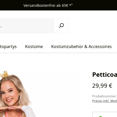
Versandkostenfrei ab 65€ *¹
topartys
Kostüme
Kostümzubehör & Accessoires
Pettico
Regulärer Pr
29,99 €
Produktnummer:
Preise inkl. Mw