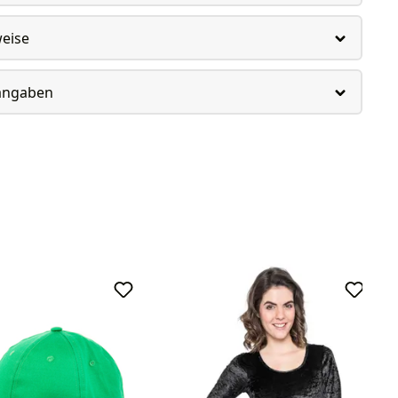
weise
rangaben