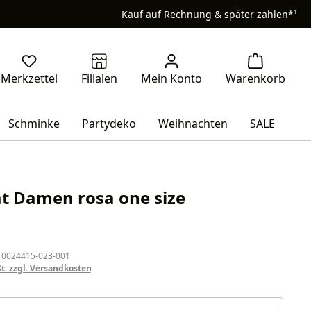
Kauf auf Rechnung & später zahlen*¹
Schminke
Partydeko
Weihnachten
SALE
at Damen rosa one size
eis:
 0024415-023-001
St. zzgl. Versandkosten