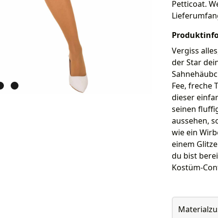
Petticoat. We
Lieferumfan
Produktinf
Vergiss alle
der Star dei
Sahnehäubch
Fee, freche 
dieser einfa
seinen fluff
aussehen, so
wie ein Wirb
einem Glitz
du bist bere
Kostüm-Cont
Materialz