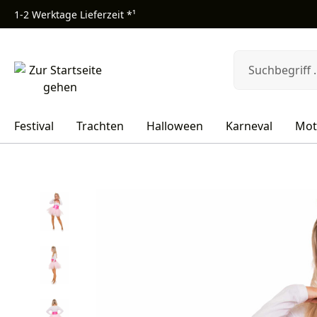
1-2 Werktage Lieferzeit *¹
m Hauptinhalt springen
Zur Suche springen
Zur Hauptnavigation springen
Festival
Trachten
Halloween
Karneval
Mot
Bildergalerie überspringen