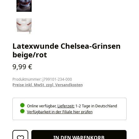
Latexwunde Chelsea-Grinsen
beige/rot
Regulärer Preis:
9,99 €
Produktnummer: j799101-234-000
Preise inkl. MwSt. zzgl. Versandkosten
Online verfügbar,
Lieferzeit:
1-2 Tage in Deutschland
Verfügbarkeit in der Filiale hier prüfen
IN DEN WARENKORB