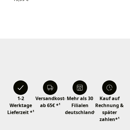
1-2
Versandkostenfrei
Mehr als 30
Kauf auf
Werktage
ab 65€ *¹
Filialen
Rechnung &
Lieferzeit *¹
deutschlandweit
später
zahlen*¹