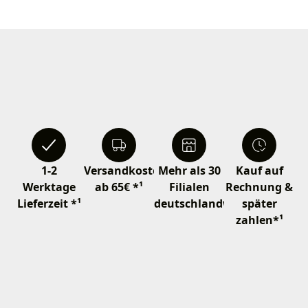
1-2
Versandkostenfrei
Mehr als 30
Kauf auf
Werktage
ab 65€ *¹
Filialen
Rechnung &
Lieferzeit *¹
deutschlandweit
später
zahlen*¹