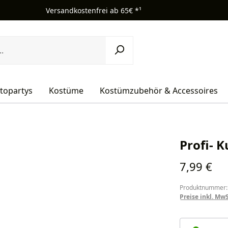
Versandkostenfrei ab 65€ *¹
topartys
Kostüme
Kostümzubehör & Accessoires
Profi- K
Regulärer Pr
7,99 €
Produktnummer:
Preise inkl. Mw