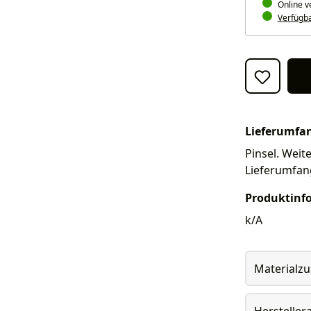
Online v
Verfügbar
Lieferumfa
Pinsel. Weite
Lieferumfan
Produktinf
k/A
Materialz
Herstelle