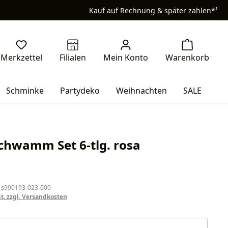
Kauf auf Rechnung & später zahlen*¹
Schminke
Partydeko
Weihnachten
SALE
Schwamm Set 6-tlg. rosa
eis:
 s990193-023-000
St. zzgl. Versandkosten