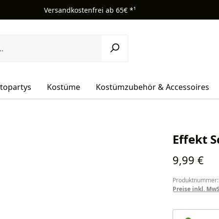
Versandkostenfrei ab 65€ *¹
topartys
Kostüme
Kostümzubehör & Accessoires
Effekt 
Regulärer Pr
9,99 €
Produktnummer:
Preise inkl. Mw