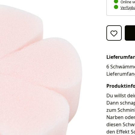
Online v
Verfügbar
Lieferumfa
6 Schwämme. 
Lieferumfan
Produktinf
Du willst de
Dann schnap
zum Schminkp
Narben oder 
diesen Schw
den Effekt 