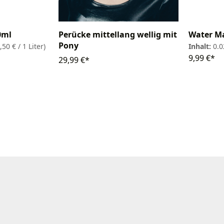
0ml
Perücke mittellang wellig mit
Water M
Pony
,50 € / 1 Liter)
Inhalt:
0.0
9,99 €*
29,99 €*