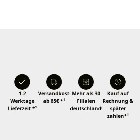
1-2
Versandkostenfrei
Mehr als 30
Kauf auf
Werktage
ab 65€ *¹
Filialen
Rechnung &
Lieferzeit *¹
deutschlandweit
später
zahlen*¹