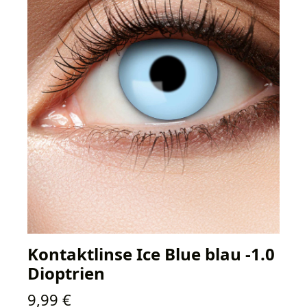
Kontaktlinse Ice Blue blau -1.0
Dioptrien
Regulärer Preis:
9,99 €