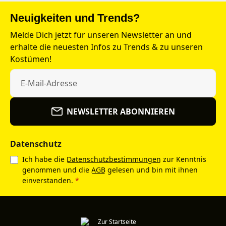
Neuigkeiten und Trends?
Melde Dich jetzt für unseren Newsletter an und
erhalte die neuesten Infos zu Trends & zu unseren
Kostümen!
NEWSLETTER ABONNIEREN
Datenschutz
Ich habe die
Datenschutzbestimmungen
zur Kenntnis
genommen und die
AGB
gelesen und bin mit ihnen
einverstanden.
*