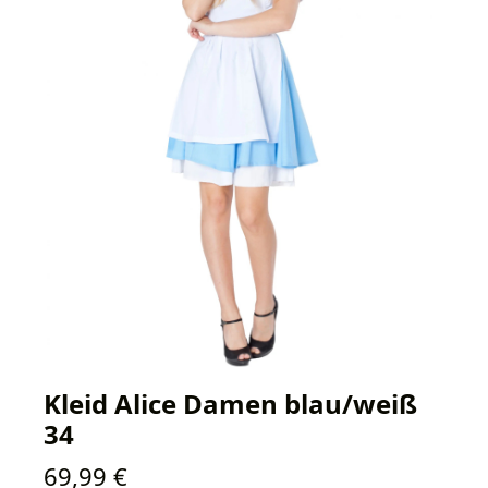
Kleid Alice Damen blau/weiß
34
Regulärer Preis:
69,99 €