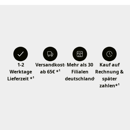
1-2
Versandkostenfrei
Mehr als 30
Kauf auf
Werktage
ab 65€ *¹
Filialen
Rechnung &
Lieferzeit *¹
deutschlandweit
später
zahlen*¹