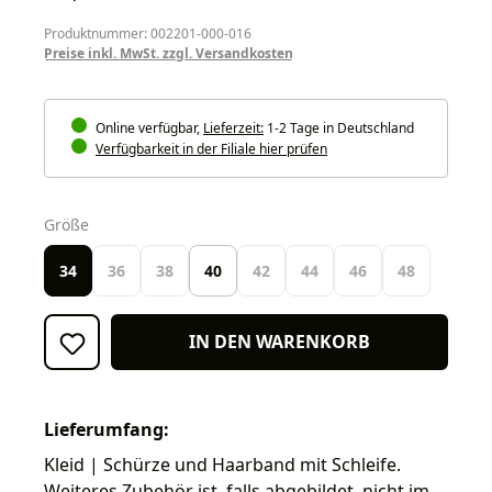
Produktnummer: 002201-000-016
Preise inkl. MwSt. zzgl. Versandkosten
Online verfügbar,
Lieferzeit:
1-2 Tage in Deutschland
Verfügbarkeit in der Filiale hier prüfen
auswählen
Größe
34
36
38
40
42
44
46
48
IN DEN WARENKORB
Lieferumfang:
Kleid | Schürze und Haarband mit Schleife.
Weiteres Zubehör ist, falls abgebildet, nicht im