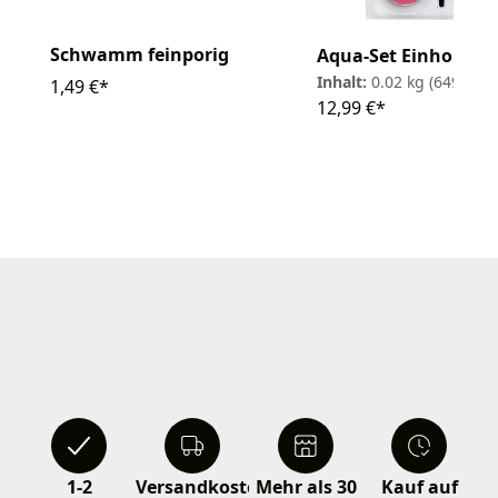
Schwamm feinporig
Aqua-Set Einhorn
Inhalt:
0.02 kg
(649,50 € 
1,49 €*
12,99 €*
1-2
Versandkostenfrei
Mehr als 30
Kauf auf