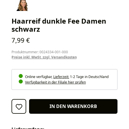
Haarreif dunkle Fee Damen
schwarz
Regulärer Preis:
7,99 €
Produktnummer: 0024334-001-000
Preise inkl. MwSt. zzgl. Versandkosten
Online verfügbar,
Lieferzeit:
1-2 Tage in Deutschland
Verfügbarkeit in der Filiale hier prüfen
IN DEN WARENKORB