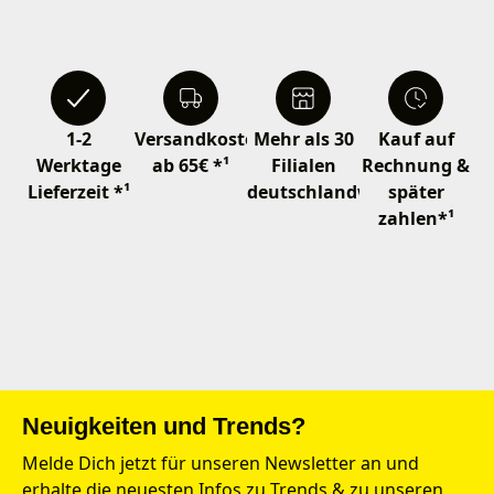
1-2
Versandkostenfrei
Mehr als 30
Kauf auf
Werktage
ab 65€ *¹
Filialen
Rechnung &
Lieferzeit *¹
deutschlandweit
später
zahlen*¹
Neuigkeiten und Trends?
Melde Dich jetzt für unseren Newsletter an und
erhalte die neuesten Infos zu Trends & zu unseren