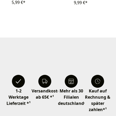
5,99 €*
9,99 €*
1-2
Versandkostenfrei
Mehr als 30
Kauf auf
Werktage
ab 65€ *¹
Filialen
Rechnung &
Lieferzeit *¹
deutschlandweit
später
zahlen*¹