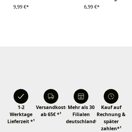
9,99 €*
6,99 €*
1-2
Versandkostenfrei
Mehr als 30
Kauf auf
Werktage
ab 65€ *¹
Filialen
Rechnung &
Lieferzeit *¹
deutschlandweit
später
zahlen*¹