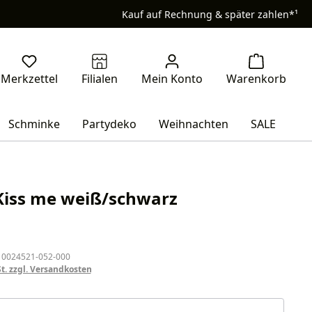
Kauf auf Rechnung & später zahlen*¹
Schminke
Partydeko
Weihnachten
SALE
iss me weiß/schwarz
eis:
 0024521-052-000
St. zzgl. Versandkosten