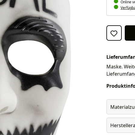
Online v
Verfügbar
Lieferumfa
Maske. Weite
Lieferumfan
Produktinf
Materialz
Herstelle