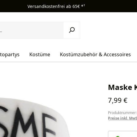
Versandkostenfrei ab 65€ *¹
topartys
Kostüme
Kostümzubehör & Accessoires
Maske K
Regulärer Pr
7,99 €
Produktnummer:
Preise inkl. Mw