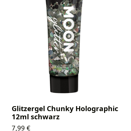
Glitzergel Chunky Holographic
12ml schwarz
Regulärer Preis:
7,99 €