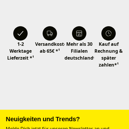
1-2
Versandkostenfrei
Mehr als 30
Kauf auf
Werktage
ab 65€ *¹
Filialen
Rechnung &
Lieferzeit *¹
deutschlandweit
später
zahlen*¹
Neuigkeiten und Trends?
Melde Dich jetzt für unseren Newsletter an und