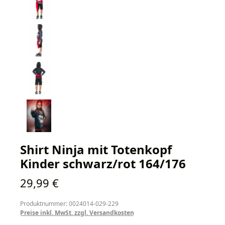
Shirt Ninja mit Totenkopf
Kinder schwarz/rot 164/176
Regulärer Preis:
29,99 €
Produktnummer: 0024014-029-229
Preise inkl. MwSt. zzgl. Versandkosten