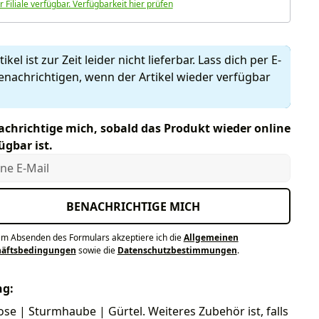
r Filiale verfügbar. Verfügbarkeit hier prüfen
ikel ist zur Zeit leider nicht lieferbar. Lass dich per E-
enachrichtigen, wenn der Artikel wieder verfügbar
chrichtige mich, sobald das Produkt wieder online
ügbar ist.
e E-Mail
BENACHRICHTIGE MICH
em Absenden des Formulars akzeptiere ich die
Allgemeinen
häftsbedingungen
sowie die
Datenschutzbestimmungen
.
ng:
ose | Sturmhaube | Gürtel. Weiteres Zubehör ist, falls