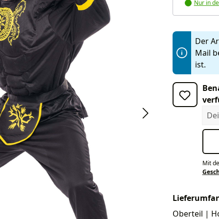
Nur in de
Der Art
Mail b
ist.
Bena
verf
Dein
Mit d
Gesc
Lieferumfa
Oberteil | H