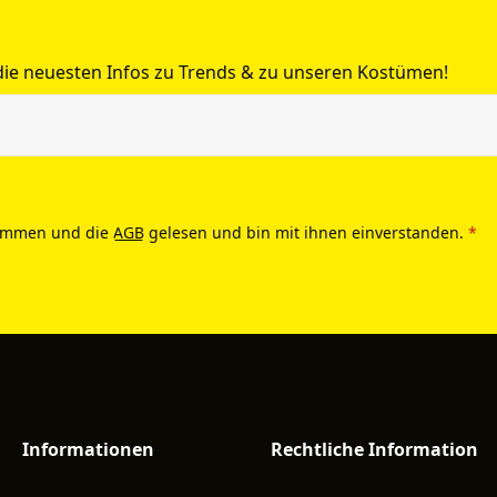
 die neuesten Infos zu Trends & zu unseren Kostümen!
ommen und die
AGB
gelesen und bin mit ihnen einverstanden.
*
Informationen
Rechtliche Information