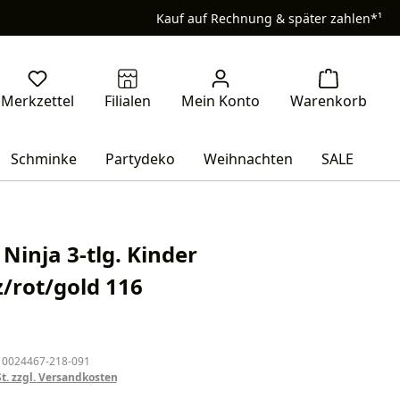
Kauf auf Rechnung & später zahlen*¹
Schminke
Partydeko
Weihnachten
SALE
Ninja 3-tlg. Kinder
/rot/gold 116
eis:
 0024467-218-091
St. zzgl. Versandkosten