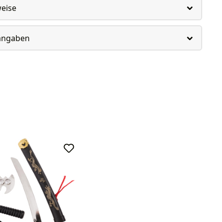
weise
rangaben