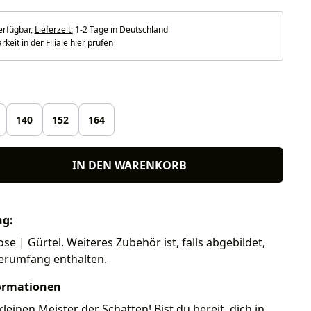
erfügbar,
Lieferzeit:
1-2 Tage in Deutschland
keit in der Filiale hier prüfen
len
140
152
164
IN DEN WARENKORB
ng:
ose | Gürtel. Weiteres Zubehör ist, falls abgebildet,
ferumfang enthalten.
ormationen
einen Meister der Schatten! Bist du bereit, dich in