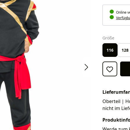
Online v
Verfügbar
auswäh
Größe
116
128
Lieferumfa
Oberteil | H
nicht im Lie
Produktinf
Werde zum kl