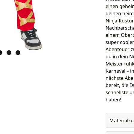
einen geheim
deinen heim
Ninja-Kostüm
Nachbarschaf
einem Obert
super coolen
Abenteuer z
du in dein N
Meister fühl
Karneval – i
nächste Abe
bereit, die 
schnellste un
haben!
Materialz