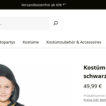
Versandkostenfrei ab 65€ *¹
topartys
Kostüme
Kostümzubehör & Accessoires
Kostüm 
schwarz
Regulärer Pr
49,99 €
Produktnummer:
Preise inkl. Mw