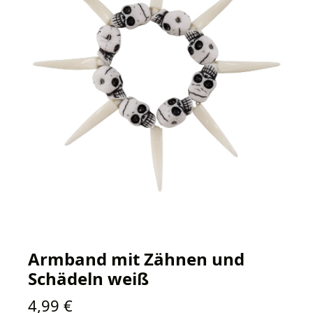
Armband mit Zähnen und
Schädeln weiß
Regulärer Preis:
4,99 €