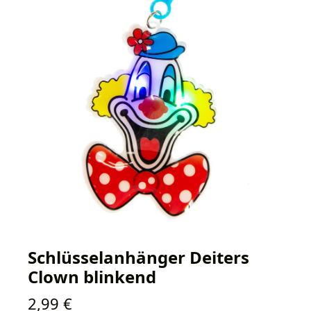
Schlüsselanhänger Deiters
Clown blinkend
Regulärer Preis:
2,99 €