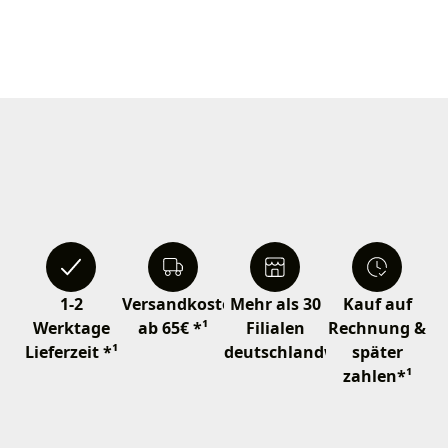
1-2
Versandkostenfrei
Mehr als 30
Kauf auf
Werktage
ab 65€ *¹
Filialen
Rechnung &
Lieferzeit *¹
deutschlandweit
später
zahlen*¹