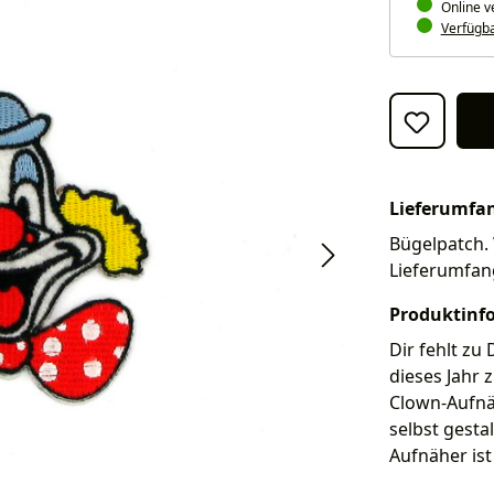
Online v
Verfügbar
Lieferumfa
Bügelpatch. 
Lieferumfan
Produktinf
Dir fehlt zu
dieses Jahr 
Clown-Aufnä
selbst gestal
Aufnäher ist