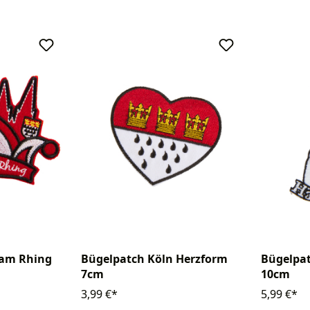
 am Rhing
Bügelpatch Köln Herzform
Bügelpa
7cm
10cm
3,99 €*
5,99 €*