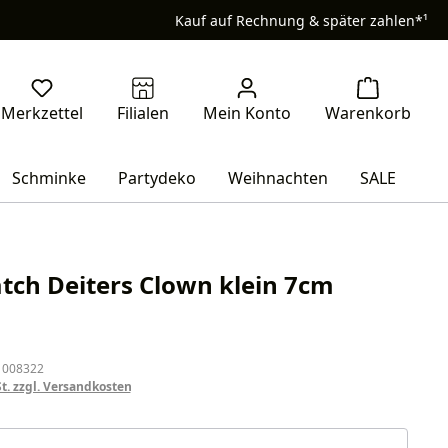
Kauf auf Rechnung & später zahlen*¹
Schminke
Partydeko
Weihnachten
SALE
tch Deiters Clown klein 7cm
eis:
 008322
St. zzgl. Versandkosten