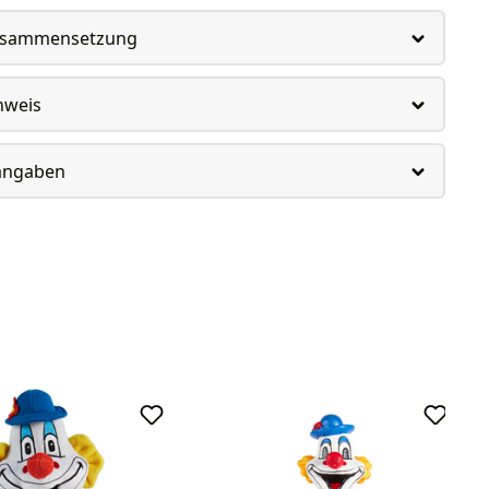
usammensetzung
nweis
rangaben