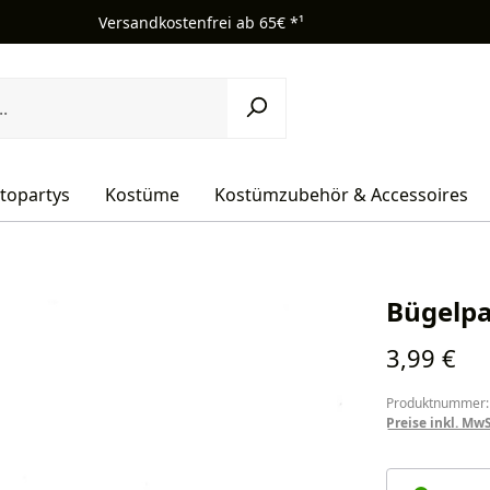
Versandkostenfrei ab 65€ *¹
topartys
Kostüme
Kostümzubehör & Accessoires
Bügelpa
Regulärer Pr
3,99 €
Produktnummer:
Preise inkl. Mw