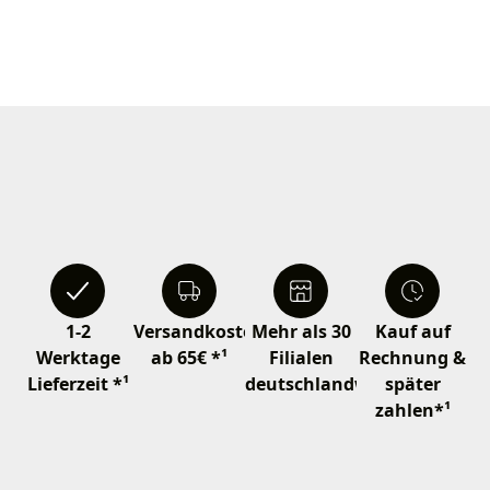
1-2
Versandkostenfrei
Mehr als 30
Kauf auf
Werktage
ab 65€ *¹
Filialen
Rechnung &
Lieferzeit *¹
deutschlandweit
später
zahlen*¹