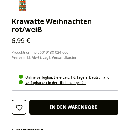
Krawatte Weihnachten
rot/weiß
Regulärer Preis:
6,99 €
Produktnummer: 0019138-024-000
Preise inkl. MwSt. zzgl. Versandkosten
Online verfügbar,
Lieferzeit:
1-2 Tage in Deutschland
Verfügbarkeit in der Filiale hier prüfen
IN DEN WARENKORB