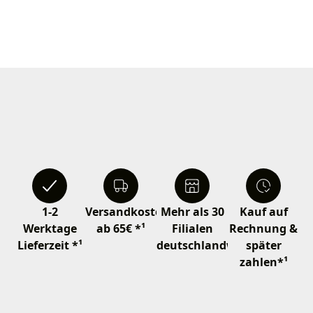
1-2
Versandkostenfrei
Mehr als 30
Kauf auf
Werktage
ab 65€ *¹
Filialen
Rechnung &
Lieferzeit *¹
deutschlandweit
später
zahlen*¹