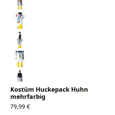
Kostüm Huckepack Huhn
mehrfarbig
Regulärer Preis:
79,99 €