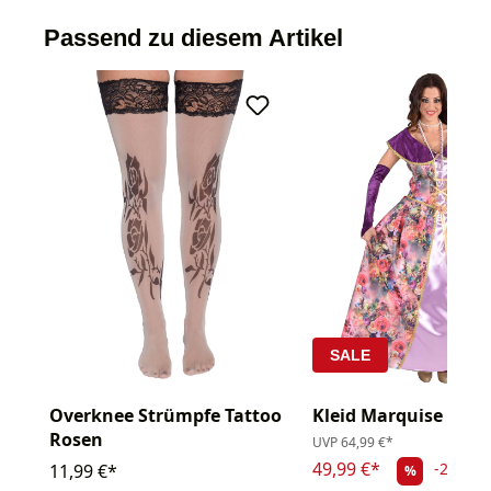
Passend zu diesem Artikel
SALE
Overknee Strümpfe Tattoo
Kleid Marquise Ros
Rosen
UVP
64,99 €*
49,99 €*
-23.08
11,99 €*
%