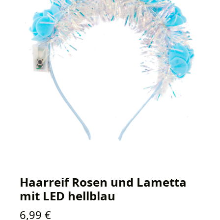
Haarreif Rosen und Lametta
mit LED hellblau
Regulärer Preis:
6,99 €