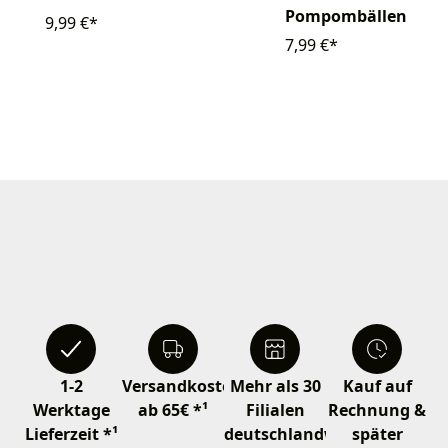
Pompombällen
9,99 €*
7,99 €*
1-2
Versandkostenfrei
Mehr als 30
Kauf auf
Werktage
ab 65€ *¹
Filialen
Rechnung &
Lieferzeit *¹
deutschlandweit
später