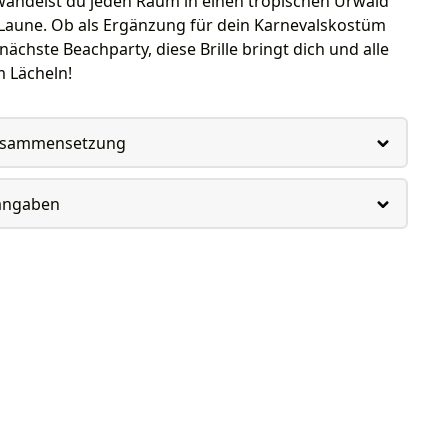
andelst du jeden Raum in einen tropischen Urwald
 Laune. Ob als Ergänzung für dein Karnevalskostüm
nächste Beachparty, diese Brille bringt dich und alle
 Lächeln!
usammensetzung
rangaben