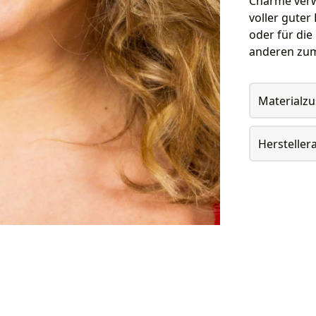
Charme verw
voller guter
oder für die 
anderen zum
Materialz
Herstelle