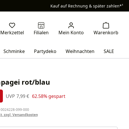
Kauf auf Rechnung & später zahlen*¹
Schminke
Partydeko
Weihnachten
SALE
apagei rot/blau
s:
Regulärer Preis:
UVP
7,99 €
62.58% gespart
%
 0024228-099-000
St. zzgl. Versandkosten