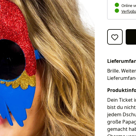
Online v
Verfügbar
Lieferumfa
Brille. Weite
Lieferumfan
Produktinf
Dein Ticket 
bist du nich
jedem Dschun
große Papage
gemacht hab