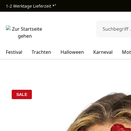
1-2 Werktage Lieferzeit *¹
m Hauptinhalt springen
Zur Suche springen
Zur Hauptnavigation springen
Festival
Trachten
Halloween
Karneval
Mot
Bildergalerie überspringen
SALE