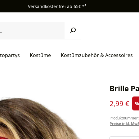
Versandkostenfrei ab 65€ *¹
topartys
Kostüme
Kostümzubehör & Accessoires
Brille P
Verkaufsprei
2,99 €
Produktnummer:
Preise inkl. Mw