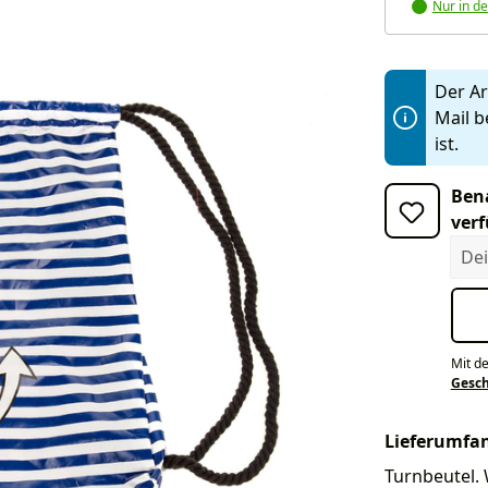
Nur in de
Der Art
Mail b
ist.
Bena
verf
Dein
Mit d
Gesc
Lieferumfa
Turnbeutel. 