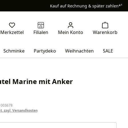
Kauf auf Rechnung & später zahlen*¹
Schminke
Partydeko
Weihnachten
SALE
tel Marine mit Anker
eis:
 003678
St. zzgl. Versandkosten