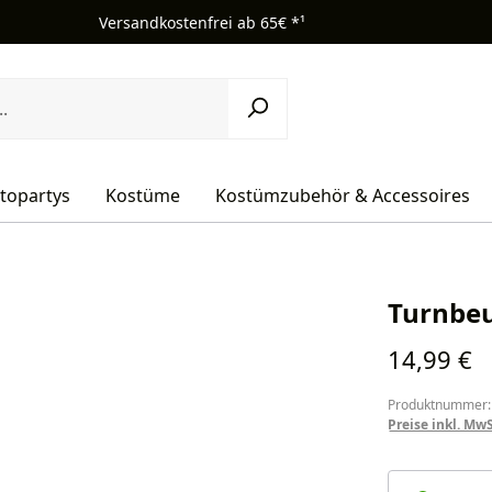
Versandkostenfrei ab 65€ *¹
topartys
Kostüme
Kostümzubehör & Accessoires
Turnbeu
Regulärer Pr
14,99 €
Produktnummer:
Preise inkl. Mw