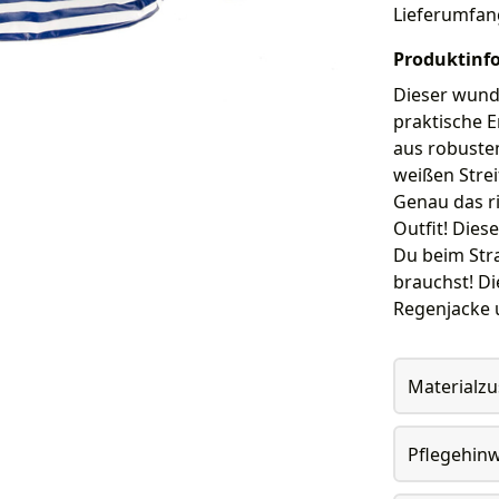
Lieferumfan
Produktinf
Dieser wund
praktische 
aus robustem
weißen Stre
Genau das ri
Outfit! Diese
Du beim Str
brauchst! Di
Regenjacke 
Materialz
Pflegehin