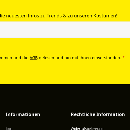
 die neuesten Infos zu Trends & zu unseren Kostümen!
ommen und die
AGB
gelesen und bin mit ihnen einverstanden.
*
Informationen
Rechtliche Information
Jobs
Widerrufsbelehrung