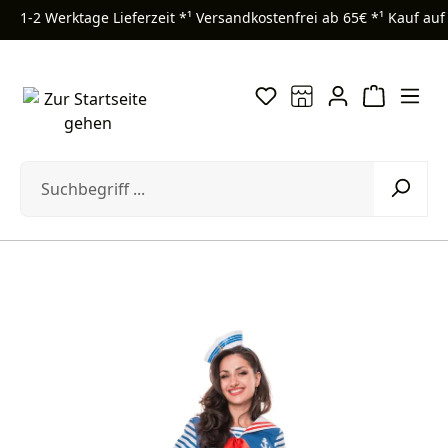
1-2 Werktage Lieferzeit *¹
Versandkostenfrei ab 65€ *¹
Kauf auf
Zum Hauptinhalt springen
Bildergalerie überspringen