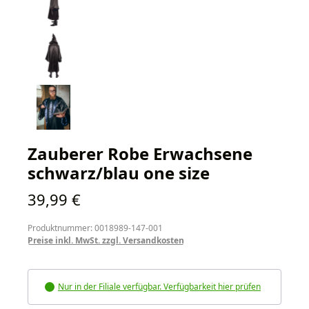
Zauberer Robe Erwachsene
schwarz/blau one size
Regulärer Preis:
39,99 €
Produktnummer: 0018989-147-001
Preise inkl. MwSt. zzgl. Versandkosten
Nur in der Filiale verfügbar. Verfügbarkeit hier prüfen