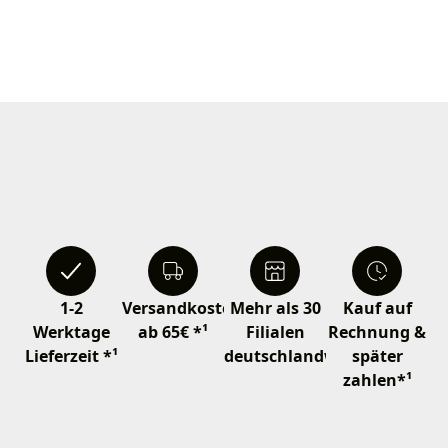
1-2
Versandkostenfrei
Mehr als 30
Kauf auf
Werktage
ab 65€ *¹
Filialen
Rechnung &
Lieferzeit *¹
deutschlandweit
später
zahlen*¹