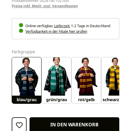
Produktnummer: 0024196-102-000
Preise inkl. MwSt. zzgl. Versandkosten
Online verfügbar,
Lieferzeit:
1-2 Tage in Deutschland
Verfügbarkeit in der Filiale hier prüfen
auswählen
Farbgruppe
blau/grau
grün/grau
rot/gelb
schwarz/gelb
IN DEN WARENKORB