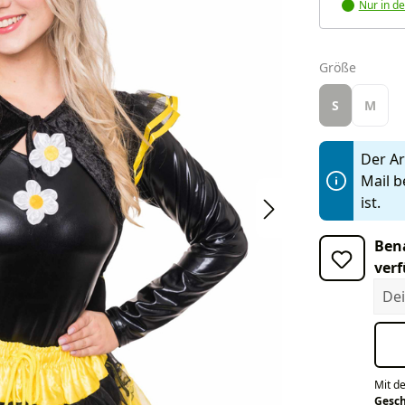
Nur in de
auswäh
Größe
S
M
Der Art
Mail b
ist.
Bena
verf
Dein
Mit d
Gesc