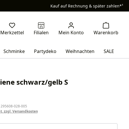
Kauf auf Rechnung & später zahlen*¹
Schminke
Partydeko
Weihnachten
SALE
iene schwarz/gelb S
eis:
 295608-028-005
St. zzgl. Versandkosten