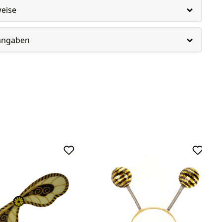
weise
rangaben