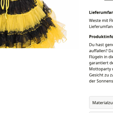
Lieferumfa
Weste mit Fl
Lieferumfan
Produktinf
Du hast gen
auffallen? D
Flügeln in d
garantiert d
Mottoparty o
Gesicht zu z
der Sonnensc
Materialz