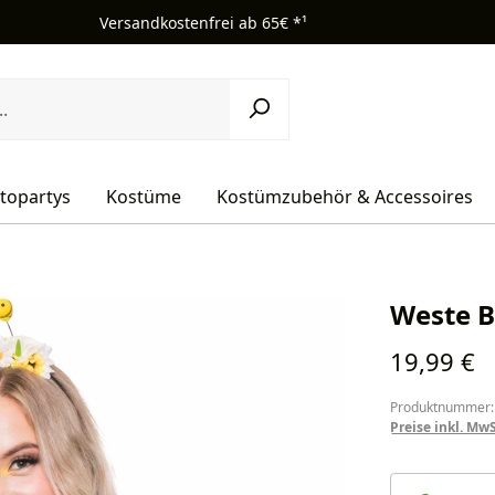
Versandkostenfrei ab 65€ *¹
topartys
Kostüme
Kostümzubehör & Accessoires
Weste B
Regulärer Pr
19,99 €
Produktnummer:
Preise inkl. Mw