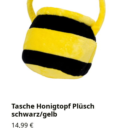
Tasche Honigtopf Plüsch
schwarz/gelb
Regulärer Preis:
14,99 €