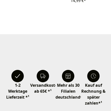
14,99 €*
1-2
Versandkostenfrei
Mehr als 30
Kauf auf
Werktage
ab 65€ *¹
Filialen
Rechnung &
Lieferzeit *¹
deutschlandweit
später
zahlen*¹