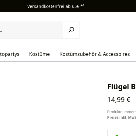
Versandkostenfrei ab 65€ *¹
topartys
Kostüme
Kostümzubehör & Accessoires
Flügel 
Regulärer Pr
14,99 €
Produktnummer:
Preise inkl. Mw