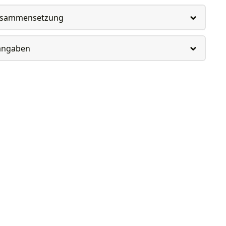
usammensetzung
rangaben