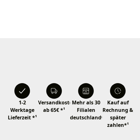
1-2
Versandkostenfrei
Mehr als 30
Kauf auf
Werktage
ab 65€ *¹
Filialen
Rechnung &
Lieferzeit *¹
deutschlandweit
später
zahlen*¹