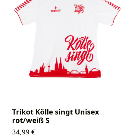
Trikot Kölle singt Unisex
rot/weiß S
Regulärer Preis:
34,99 €