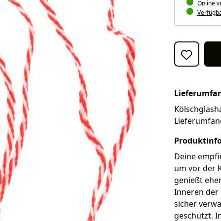
Online v
Verfügbar
Lieferumfa
Kölschglashal
Lieferumfan
Produktinf
Deine empfi
um vor der K
genießt eher
Inneren der 
sicher verwa
geschützt. I