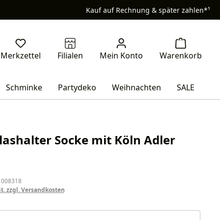
Kauf auf Rechnung & später zahlen*¹
Schminke
Partydeko
Weihnachten
SALE
lashalter Socke mit Köln Adler
eis:
 008318
St. zzgl. Versandkosten