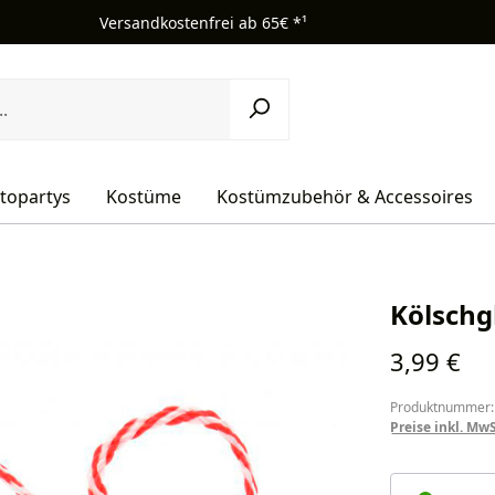
Versandkostenfrei ab 65€ *¹
topartys
Kostüme
Kostümzubehör & Accessoires
Kölschg
Regulärer Pr
3,99 €
Produktnummer:
Preise inkl. Mw