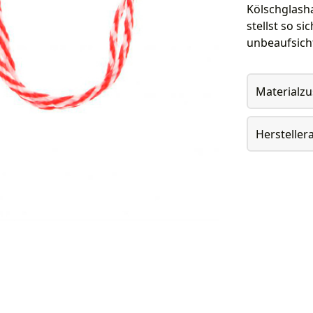
Kölschglasha
stellst so s
unbeaufsich
Materialz
Herstelle