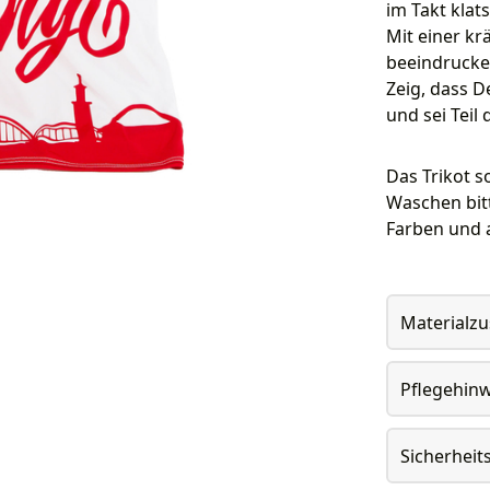
im Takt klat
Mit einer kr
beeindrucken
Zeig, dass De
und sei Teil
Das Trikot 
Waschen bitt
Farben und 
Materialz
Pflegehin
Sicherheit