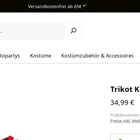
Versandkostenfrei ab 65€ *¹
topartys
Kostüme
Kostümzubehör & Accessoires
Trikot K
Regulärer Pr
34,99 €
Produktnummer:
Preise inkl. Mw