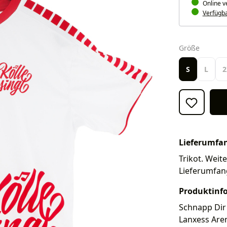
Online v
Verfügbar
auswäh
Größe
S
L
2
Lieferumfa
Trikot. Weite
Lieferumfan
Produktinf
Schnapp Dir 
Lanxess Aren