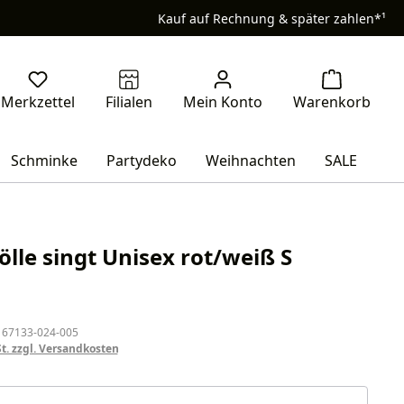
Kauf auf Rechnung & später zahlen*¹
Schminke
Partydeko
Weihnachten
SALE
ölle singt Unisex rot/weiß S
eis:
 67133-024-005
St. zzgl. Versandkosten