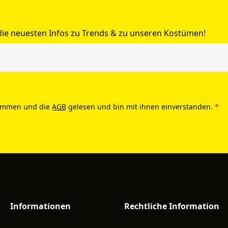
 die neuesten Infos zu Trends & zu unseren Kostümen!
ommen und die
AGB
gelesen und bin mit ihnen einverstanden.
*
Informationen
Rechtliche Information