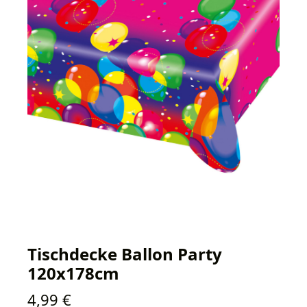
Tischdecke Ballon Party
120x178cm
Regulärer Preis:
4,99 €