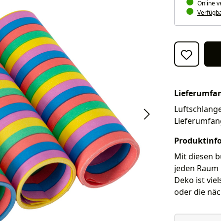
Online v
Verfügbar
Lieferumfa
Luftschlange
Lieferumfan
Produktinf
Mit diesen 
jeden Raum i
Deko ist vie
oder die näc