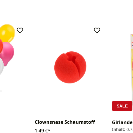
.
SALE
Clownsnase Schaumstoff
Girlande
Inhalt:
0.
1,49 €*