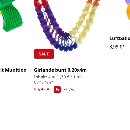
Luftballo
8,99 €*
SALE
mit Munition
Girlande bunt 0,20x4m
Inhalt:
4 m
(1,50 € / 1 m)
UVP
6,49 €*
5,99 €*
-7.7%
%