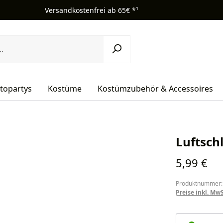
Versandkostenfrei ab 65€ *¹
topartys
Kostüme
Kostümzubehör & Accessoires
Luftsch
Regulärer Pr
5,99 €
Produktnummer:
Preise inkl. Mw