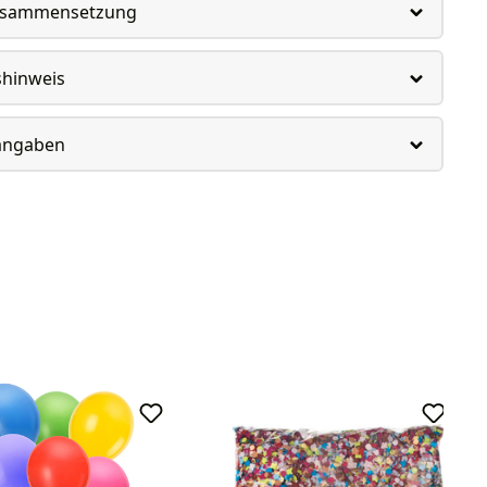
usammensetzung
shinweis
rangaben