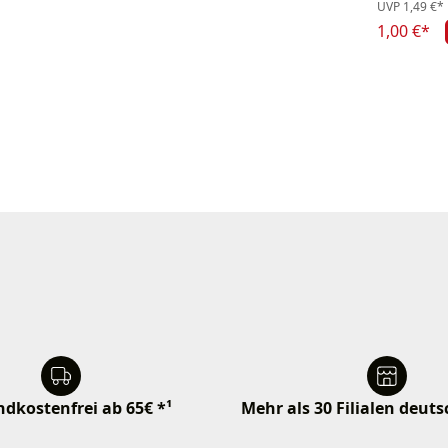
UVP
1,49 €*
1,00 €*
dkostenfrei ab 65€ *¹
Mehr als 30 Filialen deut