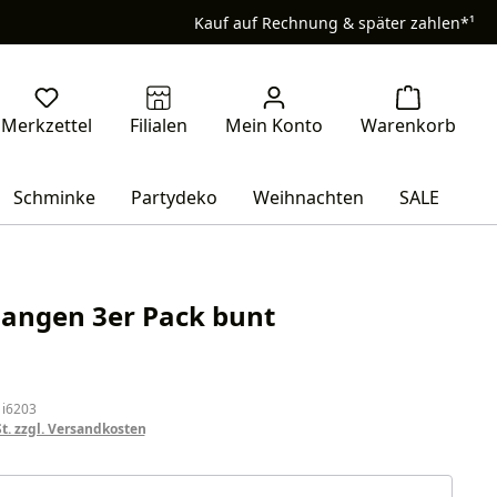
Kauf auf Rechnung & später zahlen*¹
Schminke
Partydeko
Weihnachten
SALE
langen 3er Pack bunt
eis:
 i6203
St. zzgl. Versandkosten