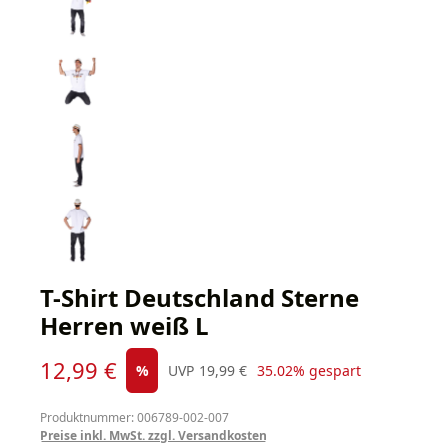
T-Shirt Deutschland Sterne
Herren weiß L
Verkaufspreis:
12,99 €
Regulärer Preis:
%
UVP
19,99 €
35.02% gespart
Produktnummer: 006789-002-007
Preise inkl. MwSt. zzgl. Versandkosten