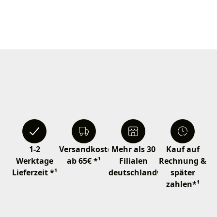
1-2
Versandkostenfrei
Mehr als 30
Kauf auf
Werktage
ab 65€ *¹
Filialen
Rechnung &
Lieferzeit *¹
deutschlandweit
später
zahlen*¹