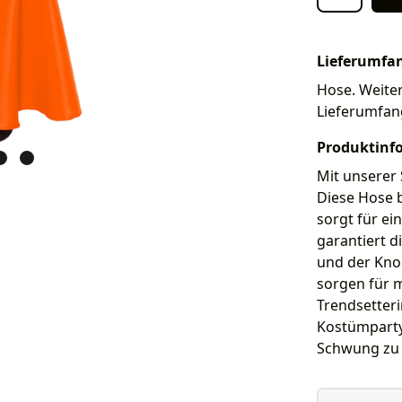
Lieferumfa
Hose. Weiter
Lieferumfan
Produktinf
Mit unserer 
Diese Hose b
sorgt für ei
garantiert d
und der Kno
sorgen für 
Trendsetteri
Kostümparty
Schwung zu v