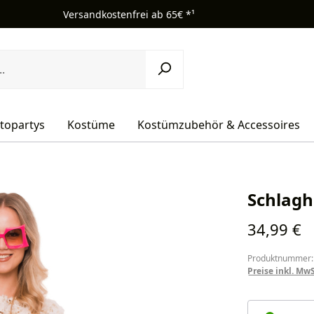
Versandkostenfrei ab 65€ *¹
topartys
Kostüme
Kostümzubehör & Accessoires
Schlag
Regulärer Pr
34,99 €
Produktnummer:
Preise inkl. Mw