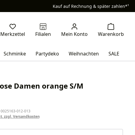
Kauf auf Rechnung & später zahlen*¹
Schminke
Partydeko
Weihnachten
SALE
hose Damen orange S/M
eis:
 0025163-012-013
St. zzgl. Versandkosten