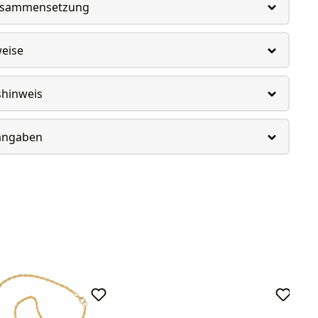
usammensetzung
weise
shinweis
rangaben