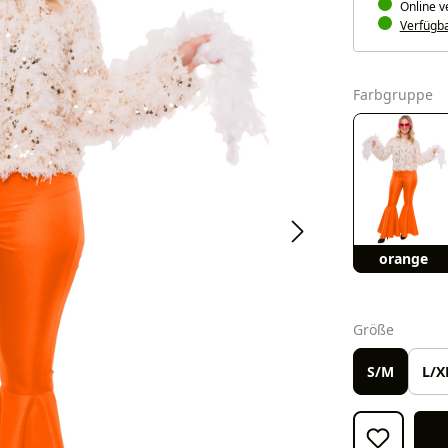
Online v
Verfügbar
a
Farbgruppe
orange
auswäh
Größe
S/M
L/X